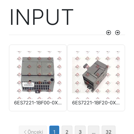
INPUT
Önceki
Sonra
226-6BA32-0XB0
6ES7221-1BF00-0XA0
6ES7221-1BF20-0XA0
Önceki
1
2
3
...
32