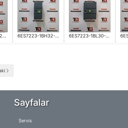
6ES7222-1HH32-0XB0
6ES7223-1BH32-0XB0
6ES7223-1BL30-0XB0
aki
Sayfalar
Servis