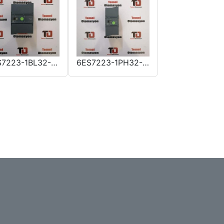
6ES7223-1BL32-0XB0
6ES7223-1PH32-0XB0