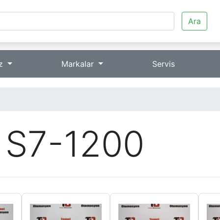
Ara
iz
Markalar
Servis
S7-1200