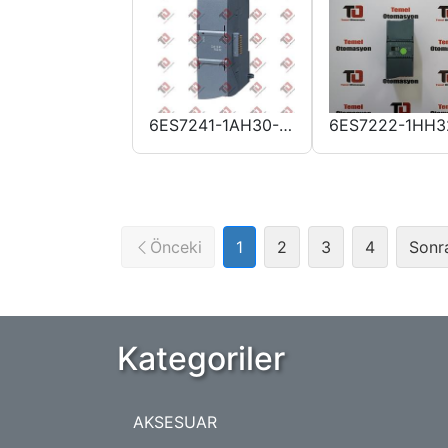
6ES7212-1AE31-0XB0
6ES7241-1AH30-0XB0
Önceki
1
2
3
4
Sonr
Kategoriler
AKSESUAR