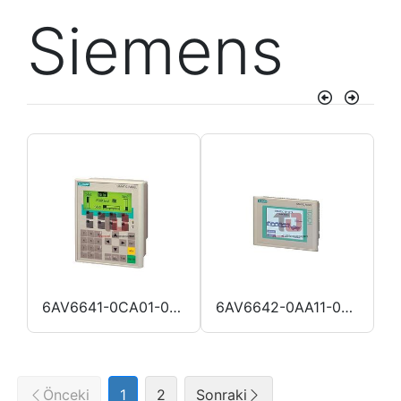
Siemens
Önceki
Sonra
1-0CA01-0AX0
6AV6641-0CA01-0AX1
6AV6642-0AA11-0AX1
Önceki
1
2
Sonraki