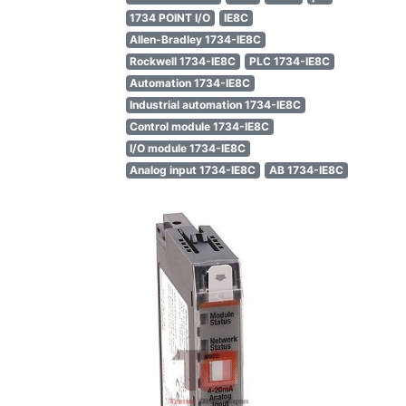
1734 POINT I/O
IE8C
Allen-Bradley 1734-IE8C
Rockwell 1734-IE8C
PLC 1734-IE8C
Automation 1734-IE8C
Industrial automation 1734-IE8C
Control module 1734-IE8C
I/O module 1734-IE8C
Analog input 1734-IE8C
AB 1734-IE8C