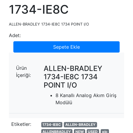
1734-IE8C
ALLEN-BRADLEY 1734-IE8C 1734 POINT I/O
Adet:
Sepete Ekle
ALLEN-BRADLEY
Ürün
İçeriği:
1734-IE8C 1734
POINT I/O
8 Kanallı Analog Akım Giriş
Modülü
Etiketler:
1734-IE8C
ALLEN-BRADLEY
ALLENBRADLEY
NEW
USED
plc