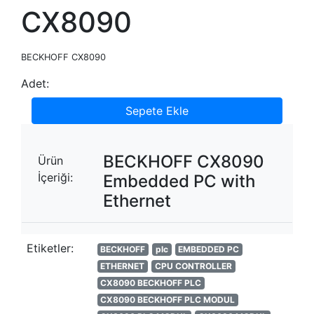
CX8090
BECKHOFF CX8090
Adet:
Sepete Ekle
BECKHOFF CX8090
Ürün
İçeriği:
Embedded PC with
Ethernet
Etiketler:
BECKHOFF
plc
EMBEDDED PC
ETHERNET
CPU CONTROLLER
CX8090 BECKHOFF PLC
CX8090 BECKHOFF PLC MODUL