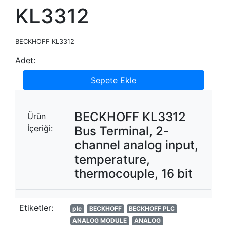
KL3312
BECKHOFF KL3312
Adet:
Sepete Ekle
BECKHOFF KL3312
Ürün
İçeriği:
Bus Terminal, 2-
channel analog input,
temperature,
thermocouple, 16 bit
Etiketler:
plc
BECKHOFF
BECKHOFF PLC
ANALOG MODULE
ANALOG