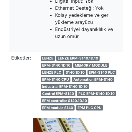
Digital Input: Yok
Ethernet Desteği: Yok
Kolay yedekleme ve geri
yükleme arayüzü
Endüstriyel dayanıklılık ve
uzun ömür
Etiketler:
LENZE
LENZE EPM-S140.1D.10
EPM-S140.1D.10
MEMORY MODULE
LENZE PLC
S140.1D.10
EPM-S140 PLC
EPM-S140 CPU
Automation EPM-S140
Industrial EPM-S140.1D.10
Control EPM-S140
PLC EPM-S140.1D.10
EPM controller S140.1D.10
EPM module S140
EPM PLC CPU