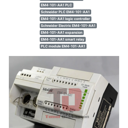
EM4-101-AA1 PLC
Schneider PLC EM4-101-AA1
EM4-101-AA1 logic controller
Schneider Electric EM4-101-AA1
EM4-101-AA1 expansion
EM4-101-AA1 smart relay
PLC module EM4-101-AA1