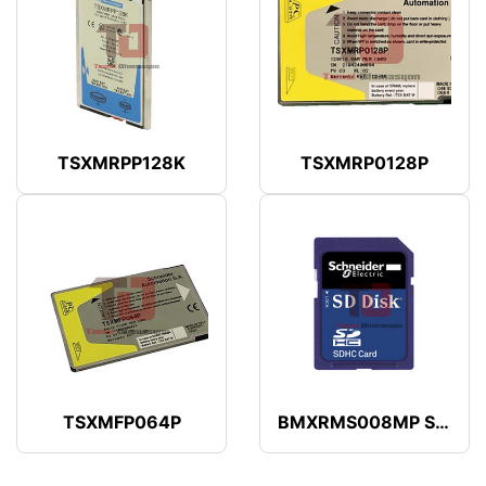
TSXMRPP128K
TSXMRP0128P
TSXMFP064P
BMXRMS008MP SCHNEIDER