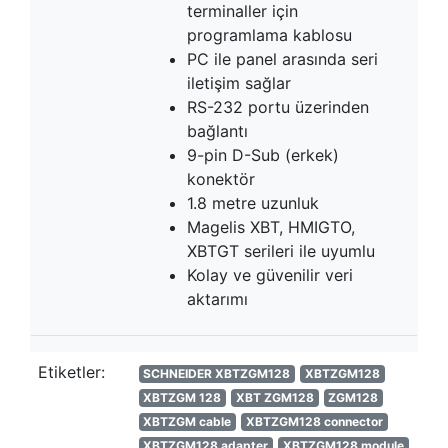
terminaller için
programlama kablosu
PC ile panel arasında seri
iletişim sağlar
RS-232 portu üzerinden
bağlantı
9-pin D-Sub (erkek)
konektör
1.8 metre uzunluk
Magelis XBT, HMIGTO,
XBTGT serileri ile uyumlu
Kolay ve güvenilir veri
aktarımı
Etiketler:
SCHNEIDER XBTZGM128
XBTZGM128
XBTZGM 128
XBT ZGM128
ZGM128
XBTZGM cable
XBTZGM128 connector
XBTZGM128 adapter
XBTZGM128 module