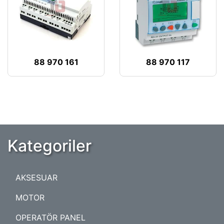
88 970 161
88 970 117
Kategoriler
AKSESUAR
MOTOR
OPERATÖR PANEL