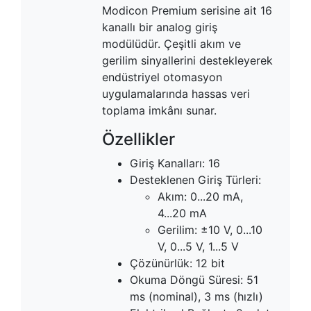
Modicon Premium serisine ait 16
kanallı bir analog giriş
modülüdür. Çeşitli akım ve
gerilim sinyallerini destekleyerek
endüstriyel otomasyon
uygulamalarında hassas veri
toplama imkânı sunar.
Özellikler
Giriş Kanalları: 16
Desteklenen Giriş Türleri:
Akım: 0...20 mA,
4...20 mA
Gerilim: ±10 V, 0...10
V, 0...5 V, 1...5 V
Çözünürlük: 12 bit
Okuma Döngü Süresi: 51
ms (nominal), 3 ms (hızlı)