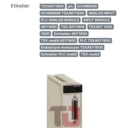
Etiketler:
TSXAEY1600
plc
SCHNEIDER
SCHNEIDER TSXAEY1600
ANALOG INPUT
PLC ANALOG MODULE
INPUT MODULE
AEY1600
TSX AEY1600
TSXAEY 1600
1600
Schneider AEY1600
TSX modül AEY1600
PLC TSXAEY1600
Endüstriyel otomasyon TSXAEY1600
Schneider PLC modül
TSX modül