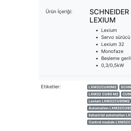
SCHNEIDER
Ürün İçeriği:
LEXIUM
Lexium
Servo sürücü
Lexium 32
Monofaze
Besleme geri
0,3/0,5kW
Etiketler:
LXM32CU90M2
SCHN
LXM32 CU90 M2
CU9
Lexium LXM32CU90M2
Automation LXM32CU9
Industrial automation
Control module LXM32