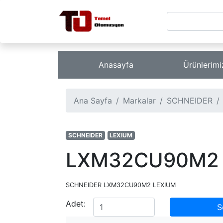
Anasayfa
Ürünlerim
Ana Sayfa
Markalar
SCHNEIDER
SCHNEIDER
LEXIUM
LXM32CU90M2
SCHNEIDER LXM32CU90M2 LEXIUM
Adet:
S