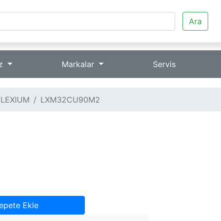
Ara
iz
Markalar
Servis
LEXIUM
LXM32CU90M2
epete Ekle