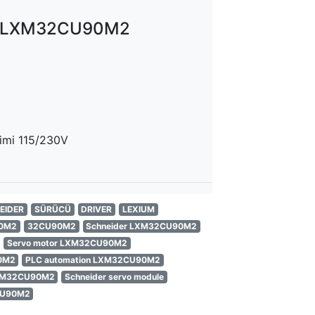
 LXM32CU90M2
limi 115/230V
EIDER
SÜRÜCÜ
DRIVER
LEXIUM
0M2
32CU90M2
Schneider LXM32CU90M2
Servo motor LXM32CU90M2
0M2
PLC automation LXM32CU90M2
 LXM32CU90M2
Schneider servo module
CU90M2