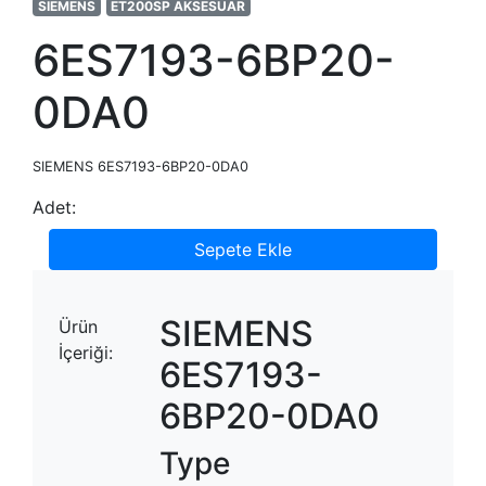
SIEMENS
ET200SP AKSESUAR
6ES7193-6BP20-
0DA0
SIEMENS 6ES7193-6BP20-0DA0
Adet:
Sepete Ekle
SIEMENS
Ürün
İçeriği:
6ES7193-
6BP20-0DA0
Type