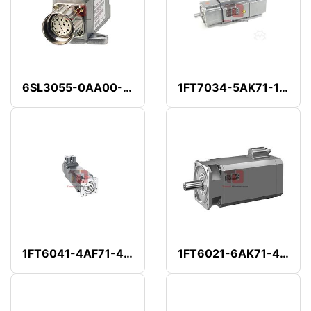
6SL3055-0AA00-5EA3
1FT7034-5AK71-1CG2
1FT6041-4AF71-4AA1
1FT6021-6AK71-4AG2