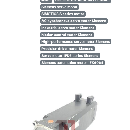
Siemens servo motor
SIMOTICS S series motor
AC synchronous servo motor Siemens
Industrial servo motor Siemens
Motion control motor Siemens
High-performance servo motor Siemens
Precision drive motor Siemens
Servo motor 1FK6 series Siemens
Siemens automation motor 1FK6064