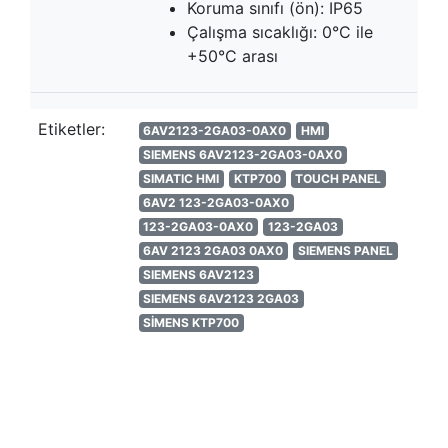
Koruma sınıfı (ön): IP65
Çalışma sıcaklığı: 0°C ile
+50°C arası
Etiketler:
6AV2123-2GA03-0AX0
HMI
SIEMENS 6AV2123-2GA03-0AX0
SIMATIC HMI
KTP700
TOUCH PANEL
6AV2 123-2GA03-0AX0
123-2GA03-0AX0
123-2GA03
6AV 2123 2GA03 0AX0
SIEMENS PANEL
SIEMENS 6AV2123
SIEMENS 6AV2123 2GA03
SİMENS KTP700