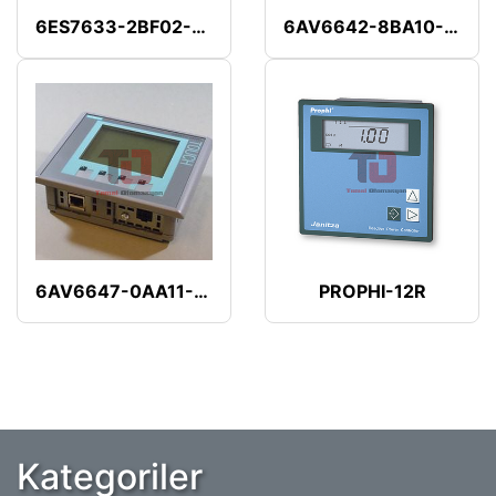
6ES7633-2BF02-0AE3
6AV6642-8BA10-0AA1
6AV6647-0AA11-3AX1
PROPHI-12R
Kategoriler