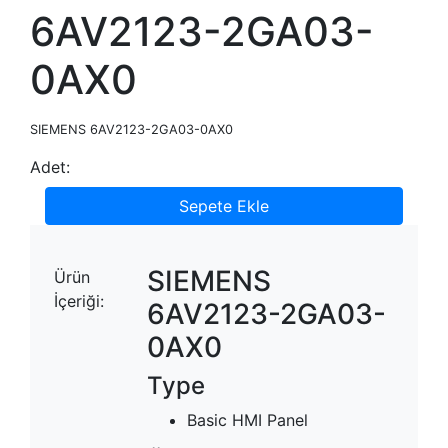
6AV2123-2GA03-
0AX0
SIEMENS 6AV2123-2GA03-0AX0
Adet:
Sepete Ekle
SIEMENS
Ürün
İçeriği:
6AV2123-2GA03-
0AX0
Type
Basic HMI Panel