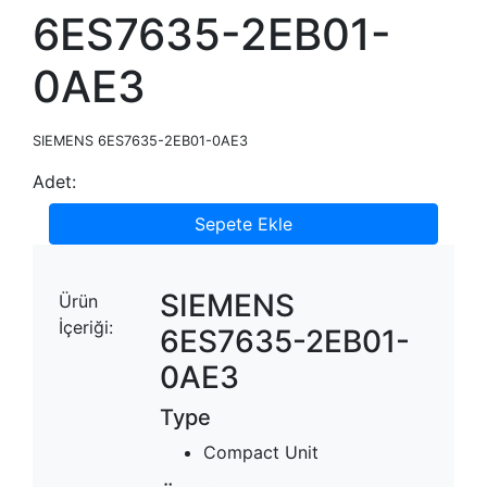
6ES7635-2EB01-
0AE3
SIEMENS 6ES7635-2EB01-0AE3
Adet:
Sepete Ekle
SIEMENS
Ürün
İçeriği:
6ES7635-2EB01-
0AE3
Type
Compact Unit