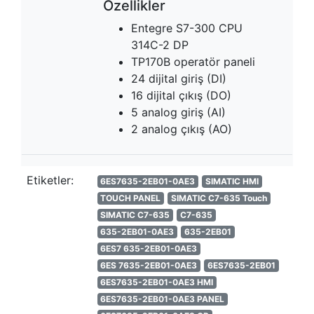
Özellikler
Entegre S7-300 CPU
314C-2 DP
TP170B operatör paneli
24 dijital giriş (DI)
16 dijital çıkış (DO)
5 analog giriş (AI)
2 analog çıkış (AO)
Etiketler:
6ES7635-2EB01-0AE3
SIMATIC HMI
TOUCH PANEL
SIMATIC C7-635 Touch
SIMATIC C7-635
C7-635
635-2EB01-0AE3
635-2EB01
6ES7 635-2EB01-0AE3
6ES 7635-2EB01-0AE3
6ES7635-2EB01
6ES7635-2EB01-0AE3 HMI
6ES7635-2EB01-0AE3 PANEL