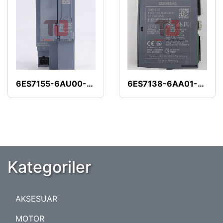
6ES7155-6AU00-0CN0
6ES7138-6AA01-0BA0
Kategoriler
AKSESUAR
MOTOR