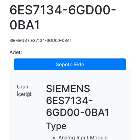
6ES7134-6GD00-
0BA1
SIEMENS 6ES7134-6GD00-0BA1
Adet:
Sepete Ekle
SIEMENS
Ürün
İçeriği:
6ES7134-
6GD00-0BA1
Type
Analog Input Module