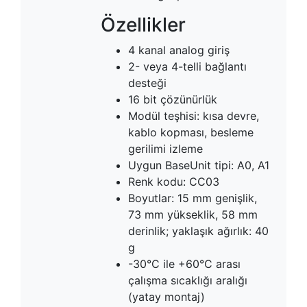
Özellikler
4 kanal analog giriş
2- veya 4-telli bağlantı
desteği
16 bit çözünürlük
Modül teşhisi: kısa devre,
kablo kopması, besleme
gerilimi izleme
Uygun BaseUnit tipi: A0, A1
Renk kodu: CC03
Boyutlar: 15 mm genişlik,
73 mm yükseklik, 58 mm
derinlik; yaklaşık ağırlık: 40
g
-30°C ile +60°C arası
çalışma sıcaklığı aralığı
(yatay montaj)