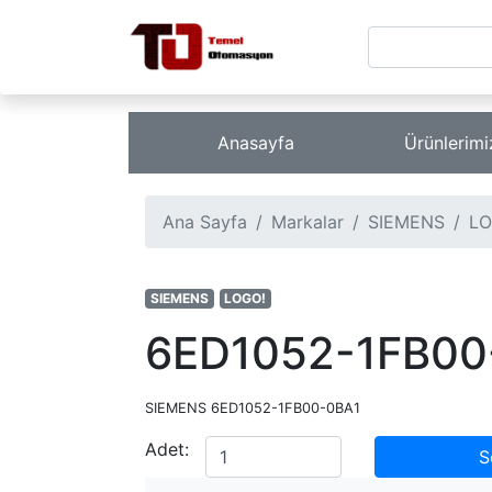
Anasayfa
Ürünlerim
Ana Sayfa
Markalar
SIEMENS
LO
SIEMENS
LOGO!
6ED1052-1FB00
SIEMENS 6ED1052-1FB00-0BA1
Adet:
S