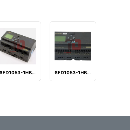
6ED1053-1HB00-0BA2
6ED1053-1HB00-0BA1