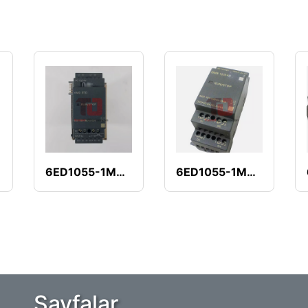
Y0
6ED1055-1MD00-0BA1
6ED1055-1MB00-0BA0
Sayfalar