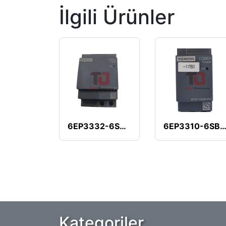
İlgili Ürünler
6EP3332-6SB00-0AY0
6EP3310-6SB00-0A
Kategoriler