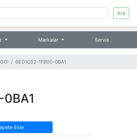
Ara
iz
Markalar
Servis
GO!
6ED1052-1FB00-0BA1
-0BA1
epete Ekle