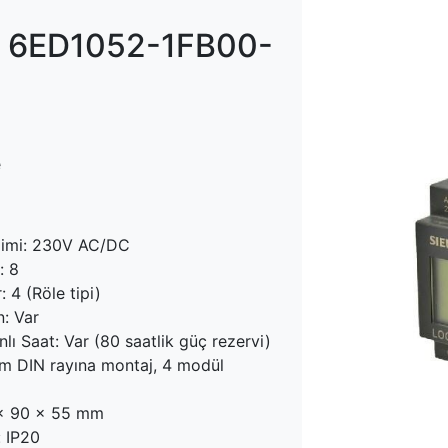
 6ED1052-1FB00-
e
limi: 230V AC/DC
: 8
r: 4 (Röle tipi)
: Var
ı Saat: Var (80 saatlik güç rezervi)
m DIN rayına montaj, 4 modül
 x 90 x 55 mm
: IP20