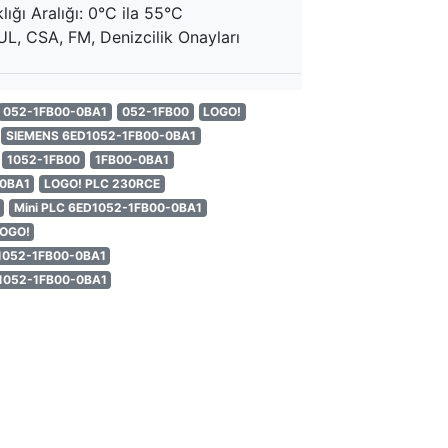
lığı Aralığı: 0°C ila 55°C
UL, CSA, FM, Denizcilik Onayları
052-1FB00-0BA1
052-1FB00
LOGO!
SIEMENS 6ED1052-1FB00-0BA1
1052-1FB00
1FB00-0BA1
-0BA1
LOGO! PLC 230RCE
Mini PLC 6ED1052-1FB00-0BA1
LOGO!
D1052-1FB00-0BA1
D1052-1FB00-0BA1