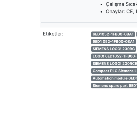
Çalışma Sıcak
Onaylar: CE, 
Etiketler:
6ED1052-1FB00-0BA1
6ED1 052-1FB00-0BA1
SIEMENS LOGO! 230RC
LOGO! 6ED1052-1FB00
SIEMENS LOGO! 230RCE
Compact PLC Siemens 
Automation module 6E
Siemens spare part 6E