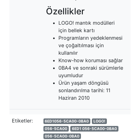
Özellikler
LOGO! mantık modülleri
için bellek kartı
Programların yedeklenmesi
ve çoğaltılması için
kullanılır
Know-how koruması sağlar
0BA4 ve sonraki sürümlerle
uyumludur
Ürün yaşam döngüsü
sonlandırılma tarihi: 11
Haziran 2010
Etiketler:
6ED1056-5CA00-0BA0
LOGO!
056-5CA00
6ED1 056-5CA00-0BA0
056-5CA00-0BA0