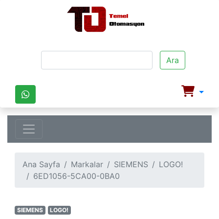
Ara
Ana Sayfa
Markalar
SIEMENS
LOGO!
6ED1056-5CA00-0BA0
SIEMENS
LOGO!