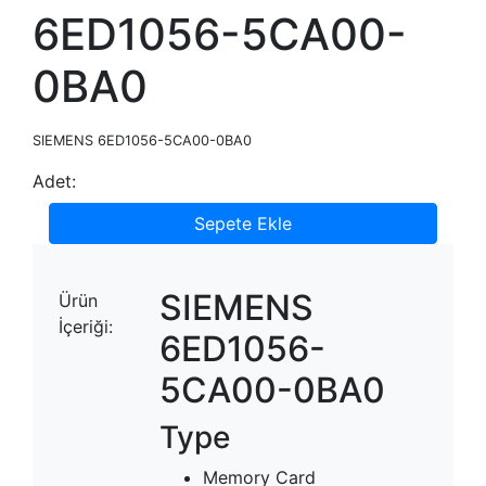
6ED1056-5CA00-
0BA0
SIEMENS 6ED1056-5CA00-0BA0
Adet:
Sepete Ekle
SIEMENS
Ürün
İçeriği:
6ED1056-
5CA00-0BA0
Type
Memory Card