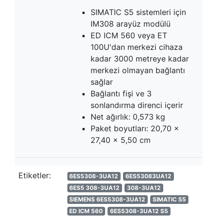
SIMATIC S5 sistemleri için
IM308 arayüz modülü
ED ICM 560 veya ET
100U'dan merkezi cihaza
kadar 3000 metreye kadar
merkezi olmayan bağlantı
sağlar
Bağlantı fişi ve 3
sonlandırma direnci içerir
Net ağırlık: 0,573 kg
Paket boyutları: 20,70 x
27,40 x 5,50 cm
Etiketler:
6ES5308-3UA12
6ES53083UA12
6ES5 308-3UA12
308-3UA12
SIEMENS 6ES5308-3UA12
SIMATIC S5
ED ICM 560
6ES5308-3UA12 S5