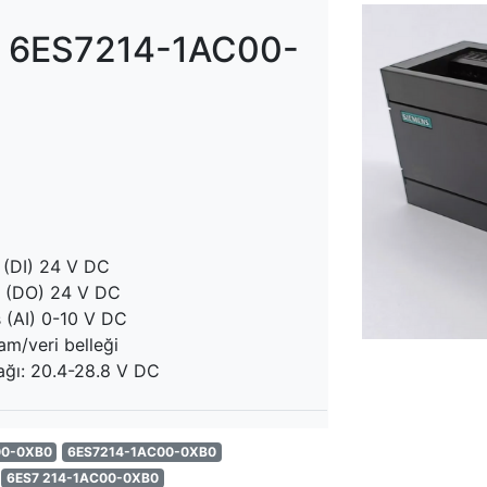
 6ES7214-1AC00-
iş (DI) 24 V DC
kış (DO) 24 V DC
ş (AI) 0-10 V DC
m/veri belleği
ğı: 20.4-28.8 V DC
00-0XB0
6ES7214-1AC00-0XB0
6ES7 214-1AC00-0XB0