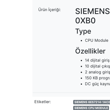
SIEMENS
Ürün İçeriği:
0XB0
Type
CPU Module
Özellikler
14 dijital gir
10 dijital çı
2 analog giri
150 KB progra
DC güç kayna
Etiketler:
SIEMENS 6ES7214-1AC
SIEMENS CPU MODULE