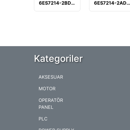
6ES7214-2BD23-0XB8
6ES7214-2AD23-0X
Kategoriler
AKSESUAR
MOTOR
OPERATÖR
PANEL
PLC