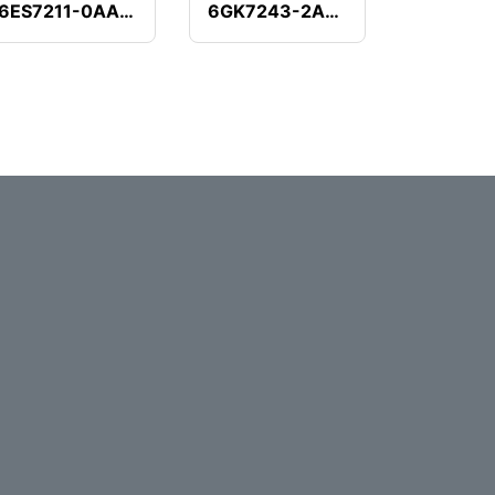
6ES7211-0AA23-0XB0
6GK7243-2AX01-0XA0