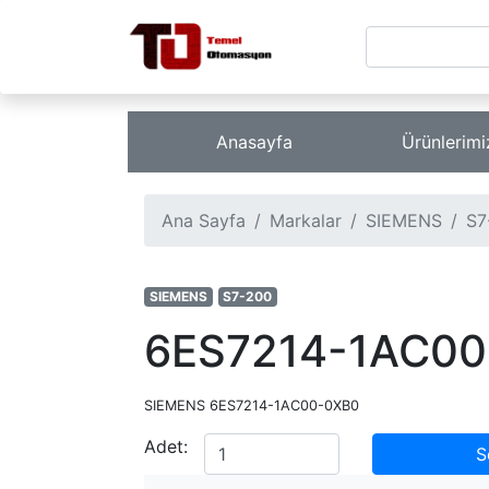
Anasayfa
Ürünlerim
Ana Sayfa
Markalar
SIEMENS
S7
SIEMENS
S7-200
6ES7214-1AC0
SIEMENS 6ES7214-1AC00-0XB0
Adet:
S