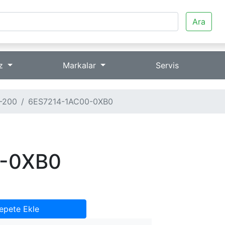
Ara
iz
Markalar
Servis
-200
6ES7214-1AC00-0XB0
0-0XB0
epete Ekle