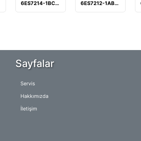
B8
6ES7214-1BC10-0XB0
6ES7212-1AB20-0XB0
Sayfalar
Servis
Hakkımızda
İletişim