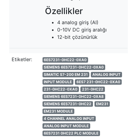
Özellikler
4 analog giriş (AI)
0-10V DC giriş aralığı
12-bit çözünürlük
Etiketler:
6ES7231-0HC22-0XA0
SIEMENS 6ES7231-0HC22-0XA0
SIMATIC S7-200 EM 231
ANALOG INPUT
INPUT MODULE
6ES7 231-0HC22-0XA0
231-0HC22-0XA0
231-0HC22
SIEMENS 6ES7231-0HC22-0XA8
SIEMENS 6ES7231-0HC22
EM231
EM231 MODULE
4 CHANNEL ANALOG INPUT
ANALOG INPUT MODULE
6ES7231 0HC22 PLC MODULE