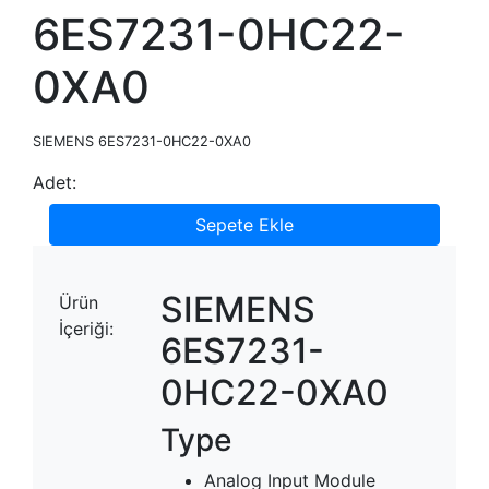
6ES7231-0HC22-
0XA0
SIEMENS 6ES7231-0HC22-0XA0
Adet:
Sepete Ekle
SIEMENS
Ürün
İçeriği:
6ES7231-
0HC22-0XA0
Type
Analog Input Module