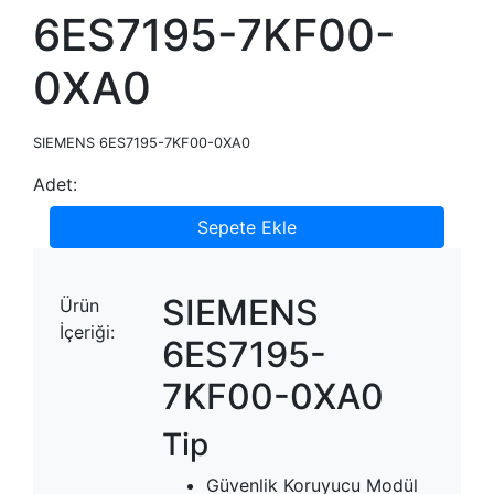
6ES7195-7KF00-
0XA0
SIEMENS 6ES7195-7KF00-0XA0
Adet:
Sepete Ekle
SIEMENS
Ürün
İçeriği:
6ES7195-
7KF00-0XA0
Tip
Güvenlik Koruyucu Modül