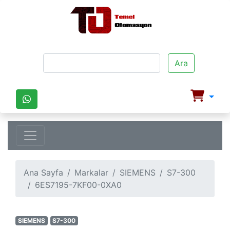
Ara
Ana Sayfa
Markalar
SIEMENS
S7-300
6ES7195-7KF00-0XA0
SIEMENS
S7-300