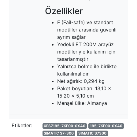
Özellikler
F (Fail-safe) ve standart
modüller arasında güvenli
ayrım sağlar
Yedekli ET 200M arayüz
modülleriyle kullanım için
tasarlanmıştır
Yalnızca bölme ile birlikte
kullanılmalıdır
Net ağırlık: 0,294 kg
Paket boyutları: 13,10 x
15,20 x 5,10 cm
Menşei ülke: Almanya
Etiketler:
6ES7195-7KF00-0XA0
195-7KF00-0XA0
SIMATIC S7-300
SIMATIC S7300