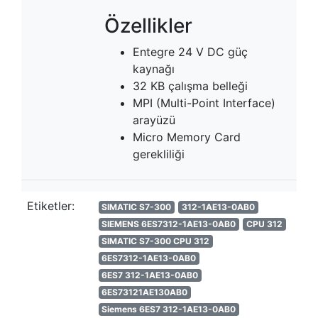
Özellikler
Entegre 24 V DC güç
kaynağı
32 KB çalışma belleği
MPI (Multi-Point Interface)
arayüzü
Micro Memory Card
gerekliliği
Etiketler:
SIMATIC S7-300
312-1AE13-0AB0
SIEMENS 6ES7312-1AE13-0AB0
CPU 312
SIMATIC S7-300 CPU 312
6ES7312-1AE13-0AB0
6ES7 312-1AE13-0AB0
6ES73121AE130AB0
Siemens 6ES7 312-1AE13-0AB0