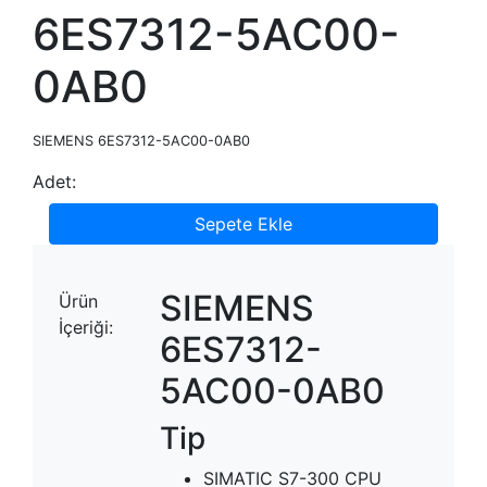
6ES7312-5AC00-
0AB0
SIEMENS 6ES7312-5AC00-0AB0
Adet:
Sepete Ekle
SIEMENS
Ürün
İçeriği:
6ES7312-
5AC00-0AB0
Tip
SIMATIC S7-300 CPU