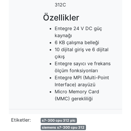
312C
Özellikler
Entegre 24 V DC güç
kaynağı
6 KB çalışma belleği
10 dijital giriş ve 6 dijital
çıkış
Entegre sayıcı ve frekans
ölçüm fonksiyonları
Entegre MPI (Multi-Point
Interface) arayüzü
Micro Memory Card
(MMC) gerekliliği
Etiketler:
s7-300 cpu 312 plc
siemens s7-300 cpu 312