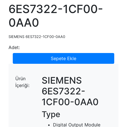
6ES7322-1CF00-
0AA0
SIEMENS 6ES7322-1CF00-0AA0
Adet:
Sepete Ekle
SIEMENS
Ürün
İçeriği:
6ES7322-
1CF00-0AA0
Type
Digital Output Module