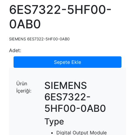
6ES7322-5HF00-
0AB0
SIEMENS 6ES7322-5HF00-0AB0
Adet:
Sepete Ekle
SIEMENS
Ürün
İçeriği:
6ES7322-
5HF00-0AB0
Type
Digital Output Module