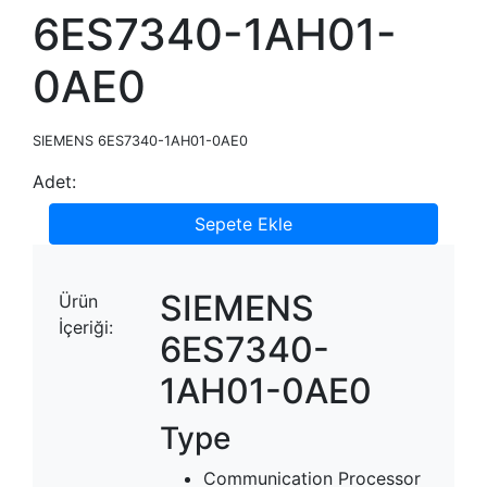
6ES7340-1AH01-
0AE0
SIEMENS 6ES7340-1AH01-0AE0
Adet:
Sepete Ekle
SIEMENS
Ürün
İçeriği:
6ES7340-
1AH01-0AE0
Type
Communication Processor