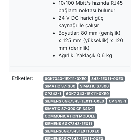
10/100 Mbit/s hızında RJ45
bağlantı noktası bulunur
24 V DC harici güç
kaynağı ile çalışır
Boyutlar: 80 mm (genişlik)
x 125 mm (yükseklik) x 120
mm (derinlik)
Ağırlık: Yaklaşık 0,6 kg
Etiketler:
6GK7343-1EX11-0XE0
343-1EX11-0XE0
SIMATIC S7-300
SIMATIC S7300
CP343-1
6GK7 343-1EX11-0XE0
SIEMENS 6GK7343-1EX11-0XE0
CP 343-1
SIMATIC S7-300 CP 343-1
COMMUNICATION MODULE
SIEMENS 6GK7343-1EX11
SIEMENS6GK73431EX110XE0
SIEMENS6GK7343-1EX11-0XE0