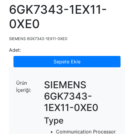
6GK7343-1EX11-
0XE0
SIEMENS 6GK7343-1EX11-0XE0
Adet:
Sepete Ekle
SIEMENS
Ürün
İçeriği:
6GK7343-
1EX11-0XE0
Type
Communication Processor