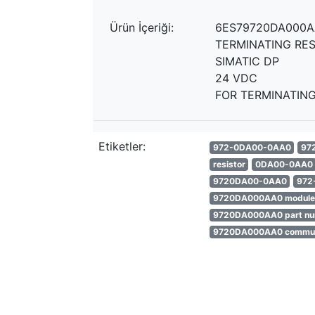
Ürün İçeriği:
6ES79720DA000A
TERMINATING RES
SIMATIC DP
24 VDC
FOR TERMINATIN
Etiketler:
972-0DA00-0AA0
97
resistor
0DA00-0AA0
9720DA00-0AA0
972
9720DA000AA0 module
9720DA000AA0 part n
9720DA000AA0 commun