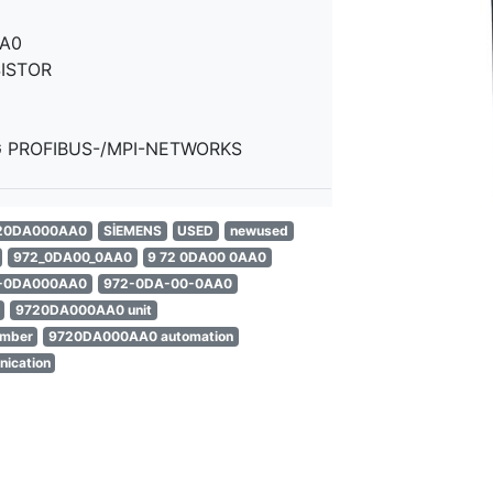
A0
ISTOR
G PROFIBUS-/MPI-NETWORKS
20DA000AA0
SİEMENS
USED
newused
972_0DA00_0AA0
9 72 0DA00 0AA0
-0DA000AA0
972-0DA-00-0AA0
9720DA000AA0 unit
umber
9720DA000AA0 automation
ication