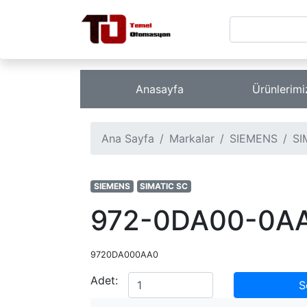
Anasayfa
Ürünlerim
Ana Sayfa
Markalar
SIEMENS
SI
SIEMENS
SIMATIC SC
972-0DA00-0A
9720DA000AA0
Adet:
S