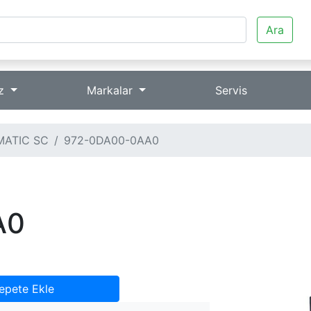
Ara
iz
Markalar
Servis
MATIC SC
972-0DA00-0AA0
A0
epete Ekle