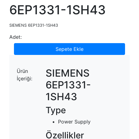
6EP1331-1SH43
SIEMENS 6EP1331-1SH43
Adet:
Sepete Ekle
SIEMENS
Ürün
İçeriği:
6EP1331-
1SH43
Type
Power Supply
Özellikler