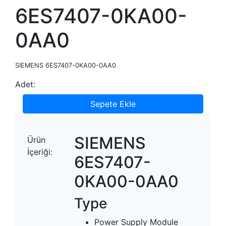
6ES7407-0KA00-
0AA0
SIEMENS 6ES7407-0KA00-0AA0
Adet:
Sepete Ekle
SIEMENS
Ürün
İçeriği:
6ES7407-
0KA00-0AA0
Type
Power Supply Module