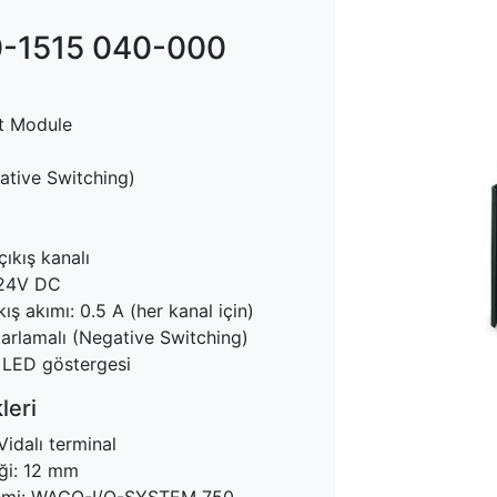
-1515 040-000
ut Module
tive Switching)
çıkış kanalı
: 24V DC
ş akımı: 0.5 A (her kanal için)
arlamalı (Negative Switching)
 LED göstergesi
leri
 Vidalı terminal
iği: 12 mm