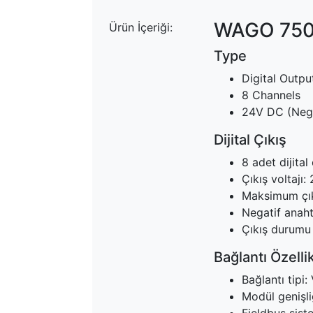
WAGO 750
Ürün İçeriği:
Type
Digital Outp
8 Channels
24V DC (Nega
Dijital Çıkış
8 adet dijital 
Çıkış voltajı
Maksimum çıkı
Negatif anaht
Çıkış durumu
Bağlantı Özellik
Bağlantı tipi:
Modül genişl