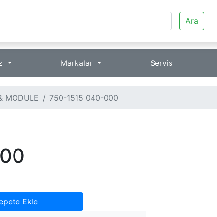
Ara
iz
Markalar
Servis
& MODULE
750-1515 040-000
000
epete Ekle