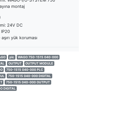
temi: WAGO-I/O-SYSTEM 750
rayına montaj
a
limi: 24V DC
: IP20
 aşırı yük koruması
AGO
plc
WAGO 750-1515 040-000
TAL
OUTPUT
OUTPUT MODULE
GO
750-1515 040-000 PLC
DUL
750-1515 040-000 DIGITAL
UT
750-1515 040-000 OUTPUT
O DIGITAL