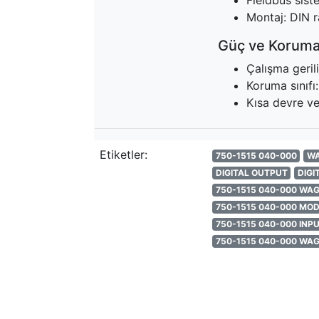
Fieldbus sis
Montaj: DIN 
Güç ve Korum
Çalışma geri
Koruma sınıfı
Kısa devre ve
Etiketler:
750-1515 040-000
W
DIGITAL OUTPUT
DIGI
750-1515 040-000 WA
750-1515 040-000 MO
750-1515 040-000 INP
750-1515 040-000 WAG