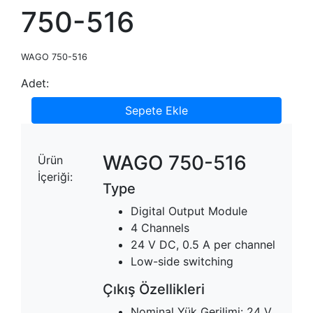
750-516
WAGO 750-516
Adet:
Sepete Ekle
WAGO 750-516
Ürün
İçeriği:
Type
Digital Output Module
4 Channels
24 V DC, 0.5 A per channel
Low-side switching
Çıkış Özellikleri
Nominal Yük Gerilimi: 24 V