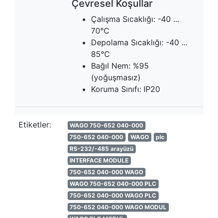
Çevresel Koşullar
Çalışma Sıcaklığı: -40 ...
70°C
Depolama Sıcaklığı: -40 ...
85°C
Bağıl Nem: %95
(yoğuşmasız)
Koruma Sınıfı: IP20
Etiketler:
WAGO 750-652 040-000
750-652 040-000
WAGO
plc
RS-232/-485 arayüzü
INTERFACE MODULE
750-652 040-000 WAGO
WAGO 750-652 040-000 PLC
750-652 040-000 WAGO PLC
750-652 040-000 WAGO MODUL