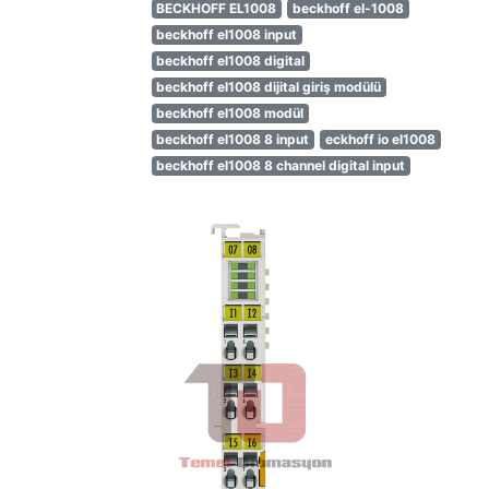
BECKHOFF EL1008
beckhoff el-1008
beckhoff el1008 input
beckhoff el1008 digital
beckhoff el1008 dijital giriş modülü
beckhoff el1008 modül
beckhoff el1008 8 input
eckhoff io el1008
beckhoff el1008 8 channel digital input