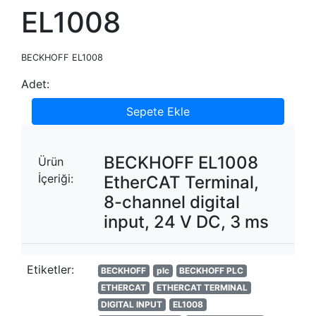
EL1008
BECKHOFF EL1008
Adet:
Sepete Ekle
BECKHOFF EL1008
Ürün
İçeriği:
EtherCAT Terminal,
8-channel digital
input, 24 V DC, 3 ms
Etiketler:
BECKHOFF
plc
BECKHOFF PLC
ETHERCAT
ETHERCAT TERMINAL
DIGITAL INPUT
EL1008