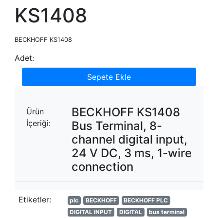
KS1408
BECKHOFF KS1408
Adet:
Sepete Ekle
BECKHOFF KS1408
Ürün
İçeriği:
Bus Terminal, 8-
channel digital input,
24 V DC, 3 ms, 1-wire
connection
Etiketler:
plc
BECKHOFF
BECKHOFF PLC
DIGITAL INPUT
DIGITAL
bus terminal