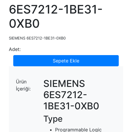
6ES7212-1BE31-
0XB0
SIEMENS 6ES7212-1BE31-0XB0
Adet:
Sepete Ekle
SIEMENS
Ürün
İçeriği:
6ES7212-
1BE31-0XB0
Type
Programmable Logic