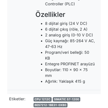
Controller (PLC)
Özellikler
8 dijital giriş (24 V DC)
6 dijital çıkış (röle, 2 A)
2 analog giriş (0-10 V DC)
Güç kaynağı: 85-264 V AC,
47-63 Hz
Program/veri belleği: 50
KB
Entegre PROFINET arayüzü
Boyutlar: 110 x 90 x 75
mm
Ağırlık: Yaklaşık 415 g
Etiketler:
CPU 1212C
SIMATIC S7-1200
6ES7212-1BE31-0XB0