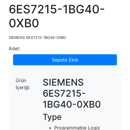
6ES7215-1BG40-
0XB0
SIEMENS 6ES7215-1BG40-0XB0
Adet:
Sepete Ekle
SIEMENS
Ürün
İçeriği:
6ES7215-
1BG40-0XB0
Type
Programmable Logic