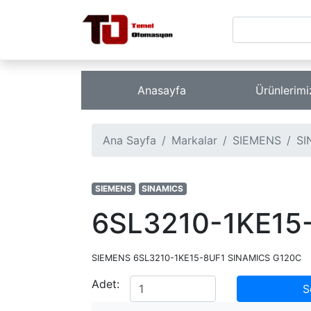
Anasayfa
Ürünlerim
Ana Sayfa
Markalar
SIEMENS
SI
SIEMENS
SINAMICS
6SL3210-1KE15
SIEMENS 6SL3210-1KE15-8UF1 SINAMICS G120C
Adet:
S