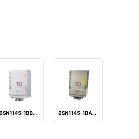
6SN1145-1BB00-0EA1
6SN1145-1BA01-0DA0