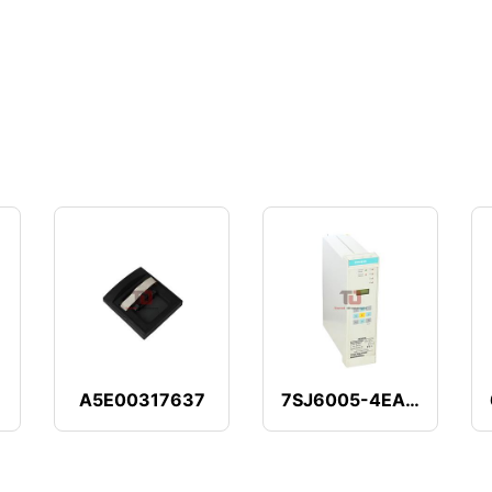
A5E00317637
7SJ6005-4EA00-0DA0/BB