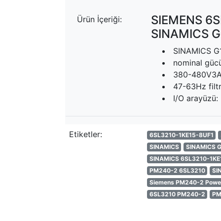
SIEMENS 6S
Ürün İçeriği:
SINAMICS 
SINAMICS G
nominal gücü:
380-480V3A
47-63Hz filtr
I/O arayüzü: 
Etiketler:
6SL3210-1KE15-8UF1
SINAMICS
SINAMICS 
SINAMICS 6SL3210-1KE
PM240-2 6SL3210
SI
Siemens PM240-2 Powe
6SL3210 PM240-2
PM