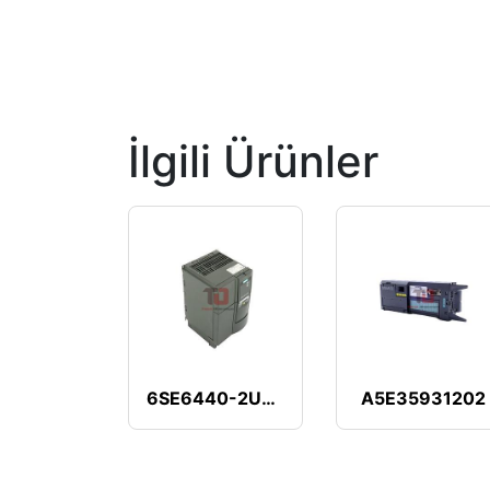
İlgili Ürünler
6SE6440-2UD27-5CA1
A5E35931202