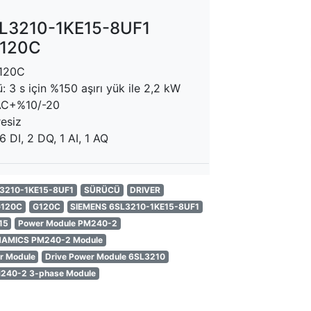
L3210-1KE15-8UF1
G120C
120C
 3 s için %150 aşırı yük ile 2,2 kW
C+%10/-20
esiz
6 DI, 2 DQ, 1 AI, 1 AQ
3210-1KE15-8UF1
SÜRÜCÜ
DRIVER
G120C
G120C
SIEMENS 6SL3210-1KE15-8UF1
15
Power Module PM240-2
NAMICS PM240-2 Module
r Module
Drive Power Module 6SL3210
240-2 3-phase Module