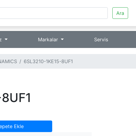
Ara
iz
Markalar
Servis
NAMICS
6SL3210-1KE15-8UF1
-8UF1
epete Ekle