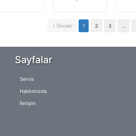
Önceki
1
2
3
...
Sayfalar
Servis
Hakkımızda
İletişim