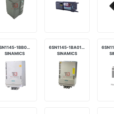
6SN1145-1BB00-0EA1
6SN1145-1BA01-0DA0
SINAMICS
SINAMICS
S