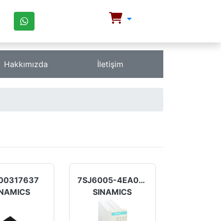
Hakkımızda
İletişim
00317637
7SJ6005-4EA00-0DA0/BB
INAMICS
SINAMICS