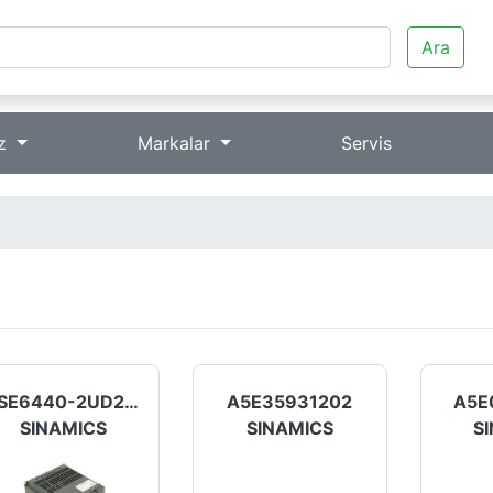
Ara
iz
Markalar
Servis
6SE6440-2UD27-5CA1
A5E35931202
A5E
SINAMICS
SINAMICS
S