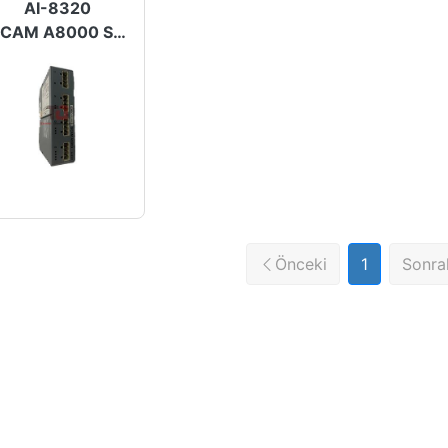
AI-8320
SICAM A8000 Serisi
Önceki
1
Sonra