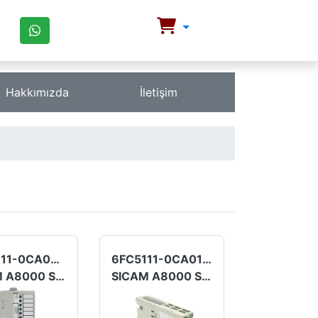
Hakkımızda
İletişim
6FC5111-0CA03-0AA1
6FC5111-0CA01-0AA0
SICAM A8000 Serisi
SICAM A8000 Serisi