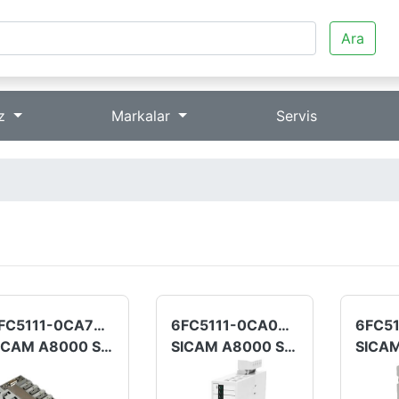
Ara
iz
Markalar
Servis
6FC5111-0CA73-0AA1
6FC5111-0CA03-0AA2
SICAM A8000 Serisi
SICAM A8000 Serisi