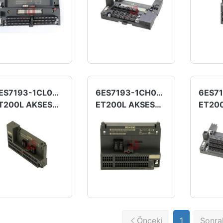
6ES7193-1CL00-0XA0
6ES7193-1CH00-0XA0
ET200L AKSESUAR
ET200L AKSESUAR
Önceki
1
Sonra