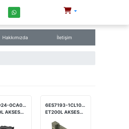
Hakkımızda
İletişim
6ES7924-0CA00-0AA0
6ES7193-1CL10-0XA0
ET200L AKSESUAR
ET200L AKSESUAR