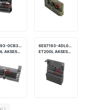
6ES7193-0CB30-0XA0
6ES7193-4DL00-0AA0
ET200L AKSESUAR
ET200L AKSESUAR
ki