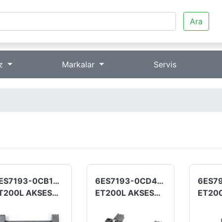
Ara
iz
Markalar
Servis
6ES7193-0CB10-0XA0
6ES7193-0CD40-0XA0
ET200L AKSESUAR
ET200L AKSESUAR