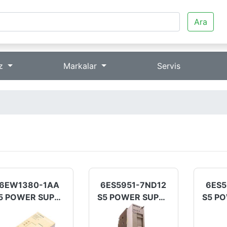
Ara
iz
Markalar
Servis
6EW1380-1AA
6ES5951-7ND12
6ES5
S5 POWER SUPPLY
S5 POWER SUPPLY