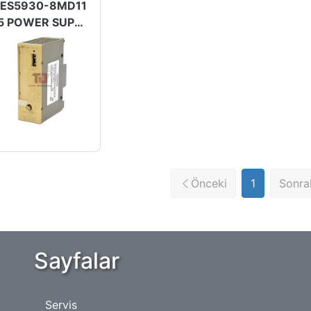
ES5930-8MD11
S5 POWER SUPPLY
Önceki
1
Sonra
Sayfalar
Servis