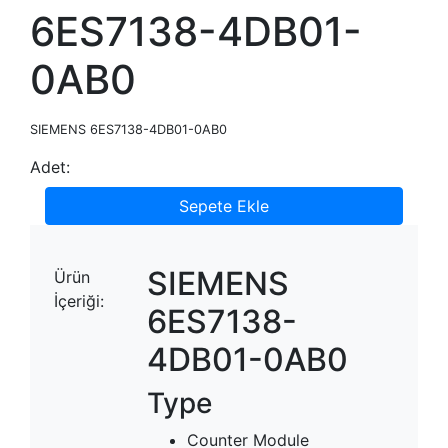
6ES7138-4DB01-
0AB0
SIEMENS 6ES7138-4DB01-0AB0
Adet:
Sepete Ekle
SIEMENS
Ürün
İçeriği:
6ES7138-
4DB01-0AB0
Type
Counter Module