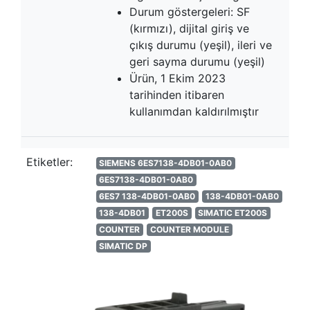
Durum göstergeleri: SF
(kırmızı), dijital giriş ve
çıkış durumu (yeşil), ileri ve
geri sayma durumu (yeşil)
Ürün, 1 Ekim 2023
tarihinden itibaren
kullanımdan kaldırılmıştır
Etiketler:
SIEMENS 6ES7138-4DB01-0AB0
6ES7138-4DB01-0AB0
6ES7 138-4DB01-0AB0
138-4DB01-0AB0
138-4DB01
ET200S
SIMATIC ET200S
COUNTER
COUNTER MODULE
SIMATIC DP