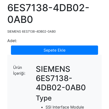
6ES7138-4DB02-
0AB0
SIEMENS 6ES7138-4DB02-0AB0
Adet:
Sepete Ekle
SIEMENS
Ürün
İçeriği:
6ES7138-
4DB02-0AB0
Type
SSI Interface Module