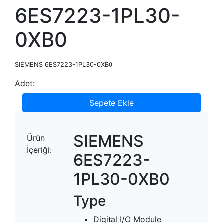
6ES7223-1PL30-
0XB0
SIEMENS 6ES7223-1PL30-0XB0
Adet:
Sepete Ekle
SIEMENS
Ürün
İçeriği:
6ES7223-
1PL30-0XB0
Type
Digital I/O Module