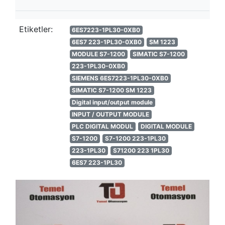
Etiketler:
6ES7223-1PL30-0XB0
6ES7 223-1PL30-0XB0
SM 1223
MODULE S7-1200
SIMATIC S7-1200
223-1PL30-0XB0
SIEMENS 6ES7223-1PL30-0XB0
SIMATIC S7-1200 SM 1223
Digital input/output module
INPUT / OUTPUT MODULE
PLC DIGITAL MODUL
DIGITAL MODULE
S7-1200
S7-1200 223-1PL30
223-1PL30
S71200 223 1PL30
6ES7 223-1PL30