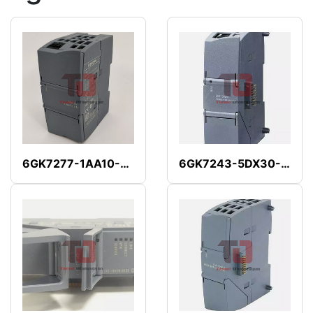
6GK7277-1AA10-0AA0
6GK7243-5DX30-0XE0