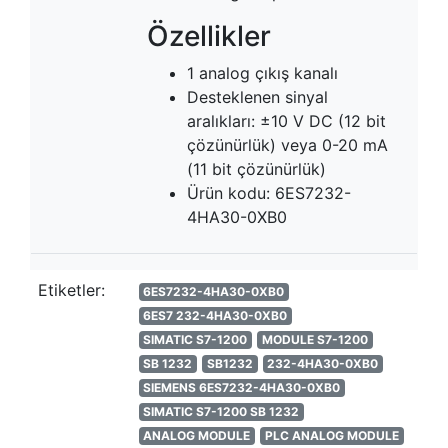
Özellikler
1 analog çıkış kanalı
Desteklenen sinyal
aralıkları: ±10 V DC (12 bit
çözünürlük) veya 0-20 mA
(11 bit çözünürlük)
Ürün kodu: 6ES7232-
4HA30-0XB0
Etiketler:
6ES7232-4HA30-0XB0
6ES7 232-4HA30-0XB0
SIMATIC S7-1200
MODULE S7-1200
SB 1232
SB1232
232-4HA30-0XB0
SIEMENS 6ES7232-4HA30-0XB0
SIMATIC S7-1200 SB 1232
ANALOG MODULE
PLC ANALOG MODULE