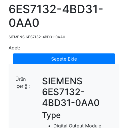
6ES7132-4BD31-
0AA0
SIEMENS 6ES7132-4BD31-0AA0
Adet:
Sepete Ekle
SIEMENS
Ürün
İçeriği:
6ES7132-
4BD31-0AA0
Type
Digital Output Module