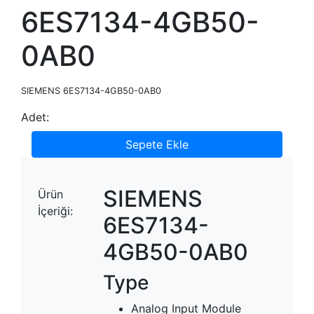
6ES7134-4GB50-
0AB0
SIEMENS 6ES7134-4GB50-0AB0
Adet:
Sepete Ekle
SIEMENS
Ürün
İçeriği:
6ES7134-
4GB50-0AB0
Type
Analog Input Module