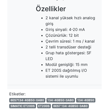
Özellikler
2 kanal yüksek hızlı analog
giriş
Giriş sinyali: 4-20 mA
Çözünürlük: 12 bit
Çevrim süresi: 1 ms / kanal
2 telli transdüser desteği
Grup hata göstergesi: SF
LED
Modül genişliği: 15 mm
ET 200S dağıtılmış I/O
sistemi ile uyumlu
Etiketler:
6ES7134-4GB50-0AB0
134-4GB50-0AB0
134-4GB50
SIMATIC ET200S
ET200S
6ES7 134-4GB50-0AB0